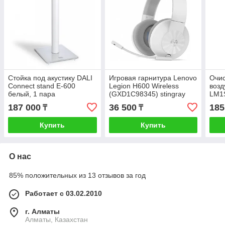
Стойка под акустику DALI
Игровая гарнитура Lenovo
Очис
Connect stand E-600
Legion H600 Wireless
возд
белый, 1 пара
(GXD1C98345) stingray
LM1
187 000
36 500
185
₸
₸
Купить
Купить
О нас
85% положительных из 13 отзывов за год
Работает с 03.02.2010
г. Алматы
Алматы, Казахстан