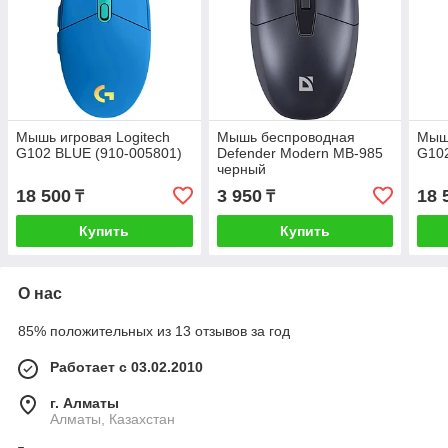
Мышь игровая Logitech
Мышь беспроводная
Мышь
G102 BLUE (910-005801)
Defender Modern MB-985
G102
черный
18 500
3 950
18 
₸
₸
Купить
Купить
О нас
85% положительных из 13 отзывов за год
Работает с 03.02.2010
г. Алматы
Алматы, Казахстан