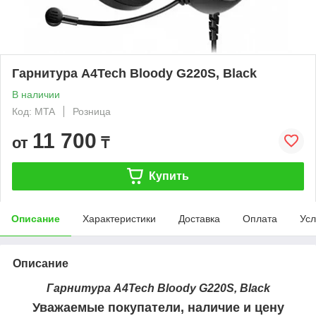
Гарнитура A4Tech Bloody G220S, Black
В наличии
Код: MTA
Розница
11 700
от
₸
Купить
Описание
Характеристики
Доставка
Оплата
Усл
Описание
Гарнитура A4Tech Bloody G220S, Black
Уважаемые покупатели, наличие и цену