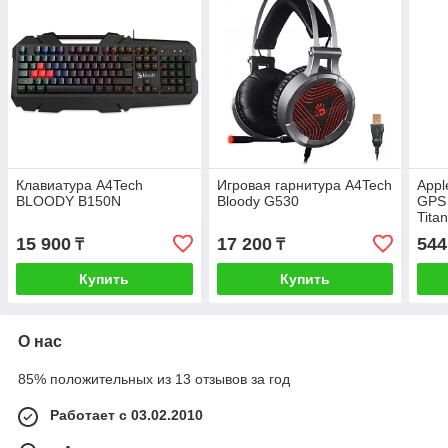
Клавиатура A4Tech
Игровая гарнитура A4Tech
Appl
BLOODY B150N
Bloody G530
GPS 
Tita
Trai
15 900
17 200
544
₸
₸
A29
Купить
Купить
О нас
85% положительных из 13 отзывов за год
Работает с 03.02.2010