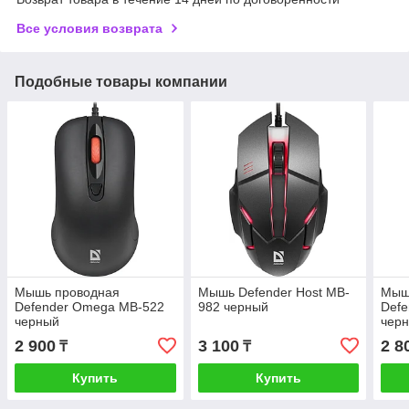
Все условия возврата
Подобные товары компании
Мышь проводная
Мышь Defender Host MB-
Мыш
Defender Omega MB-522
982 черный
Defe
черный
чер
2 900
3 100
2 8
₸
₸
Купить
Купить