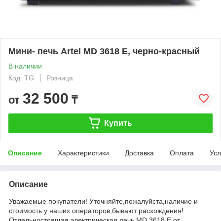
Мини- печь Artel MD 3618 E, черно-красный
В наличии
Код: TG
Розница
32 500
от
₸
Купить
Описание
Характеристики
Доставка
Оплата
Усл
Описание
Уважаемые покупатели! Уточняйте,пожалуйста,наличие и
стоимость у наших операторов,бывают расхождения!
Отдельностоящая электрическая печь MD 3618 E от