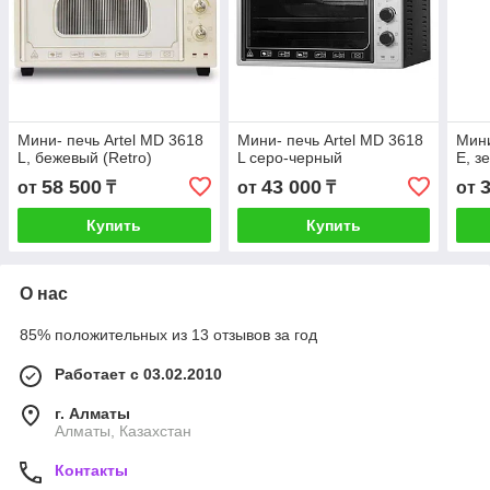
Мини- печь Artel MD 3618
Мини- печь Artel MD 3618
Мини
L, бежевый (Retro)
L серо-черный
E, з
58 500
43 000
от
₸
от
₸
от
Купить
Купить
О нас
85% положительных из 13 отзывов за год
Работает с 03.02.2010
г. Алматы
Алматы, Казахстан
Контакты