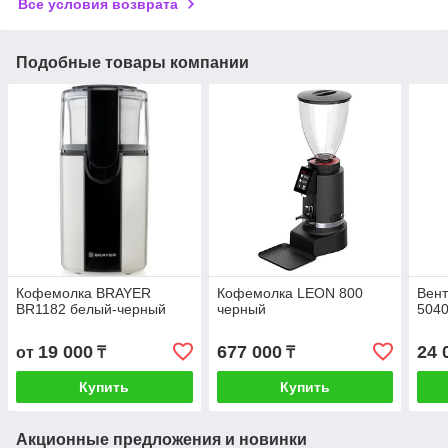
Все условия возврата
Подобные товары компании
Кофемолка BRAYER
Кофемолка LEON 800
Вент
BR1182 белый-черный
черный
504
19 000
677 000
24 
от
₸
₸
Купить
Купить
Акционные предложения и новинки