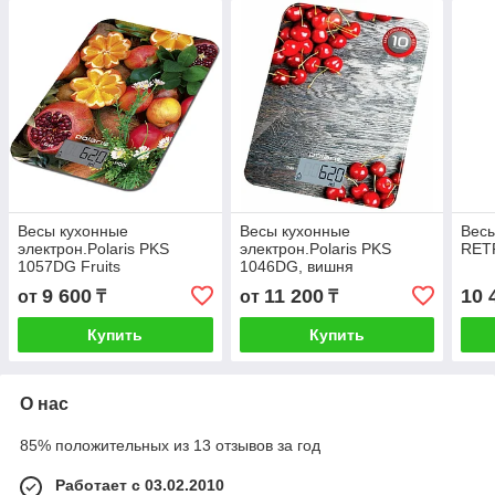
Весы кухонные
Весы кухонные
Весы
электрон.Polaris PKS
электрон.Polaris PKS
RET
1057DG Fruits
1046DG, вишня
9 600
11 200
10 
от
₸
от
₸
Купить
Купить
О нас
85% положительных из 13 отзывов за год
Работает с 03.02.2010