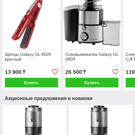
Щипцы Galaxy GL 4509
Соковыжималка Galaxy GL
Сок
красный
0809
CJF
13 900
26 500
119
₸
₸
Купить
Купить
Акционные предложения и новинки