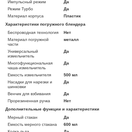
Импульсный режим
Да
Режим Турбо
Да
Материал корпуса
Пластик
Характеристики погружного блендера
Беспроводная технология
Нет
Материал погружной
металл
части
Универсальный
Да
измельчитель
Многофункциональная
Да
чаша-измельчитель
Емкость измельчителя
500 мл
Насадки для нарезки и
Да
шинковки
Венчик для взбивания
Да
Прорезиненная ручка
Нет
Дополнительные функции и характеристики
Мерный стакан
Да
Емкость мерного стакана
600 мл
Колка льда
Да