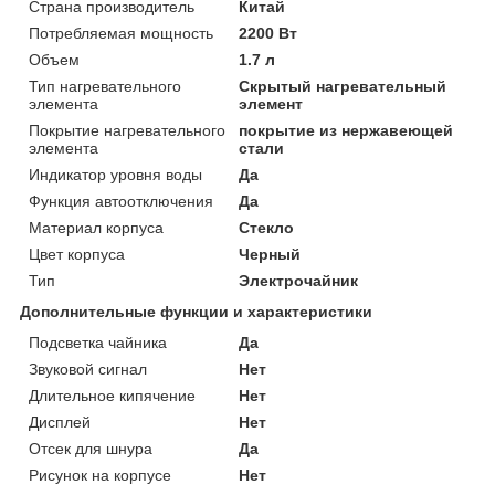
Страна производитель
Китай
Потребляемая мощность
2200 Вт
Объем
1.7 л
Тип нагревательного
Скрытый нагревательный
элемента
элемент
Покрытие нагревательного
покрытие из нержавеющей
элемента
стали
Индикатор уровня воды
Да
Функция автоотключения
Да
Материал корпуса
Стекло
Цвет корпуса
Черный
Тип
Электрочайник
Дополнительные функции и характеристики
Подсветка чайника
Да
Звуковой сигнал
Нет
Длительное кипячение
Нет
Дисплей
Нет
Отсек для шнура
Да
Рисунок на корпусе
Нет