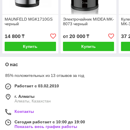
MAUNFELD MGK1710GS
Электрочайник MIDEA MK-
Куле
черный
8073 черный
MK-
14 800
20 000
37 
₸
от
₸
Купить
Купить
О нас
85% положительных из 13 отзывов за год
Работает с 03.02.2010
г. Алматы
Алматы, Казахстан
Контакты
Сегодня работает с 10:00 до 19:00
Показать весь график работы