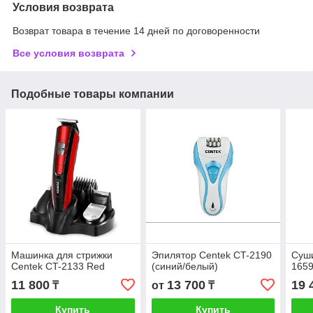
Условия возврата
Возврат товара в течение 14 дней по договоренности
Все условия возврата
Подобные товары компании
Машинка для стрижки
Эпилятор Centek CT-2190
Суш
Centek CT-2133 Red
(синий/белый)
165
11 800
13 700
19 
₸
от
₸
Купить
Купить