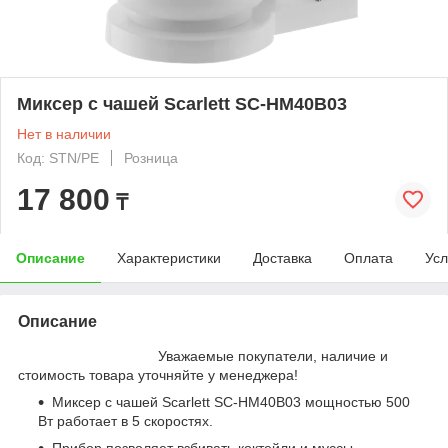
Миксер с чашей Scarlett SC-HM40B03
Нет в наличии
Код: STN/PE
Розница
17 800
₸
Описание
Характеристики
Доставка
Оплата
Усл
Описание
Уважаемые покупатели, наличие и
стоимость товара уточняйте у менеджера!
Миксер с чашей Scarlett SC-HM40B03 мощностью 500
Вт работает в 5 скоростях.
Прибор позволяет взбивать коктейли и муссы,