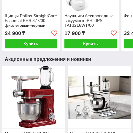
Щипцы Philips StraightCare
Наушники беспроводные
Фен 
Essential BHS 377/00
вакуумные PHILIPS
фиолетовый-черный
TAT3216WT/00
24 900
17 900
32 
₸
₸
Купить
Купить
Акционные предложения и новинки