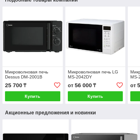
Микроволновая печь
Микроволновая печь LG
Микр
Dessus DM-2001B
MS-2042DY
MS-
25 700
56 000
₸
от
₸
от
Купить
Купить
Акционные предложения и новинки