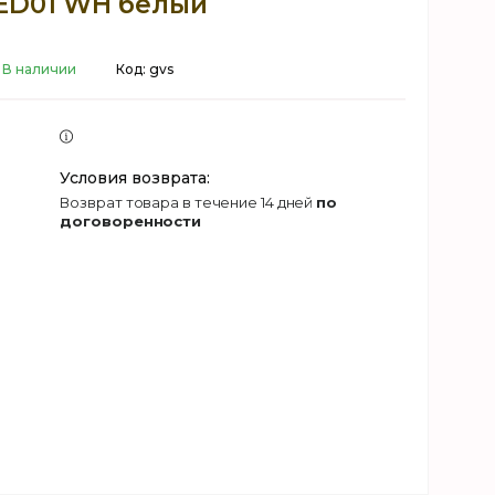
ED01 WH белый
В наличии
Код:
gvs
возврат товара в течение 14 дней
по
договоренности