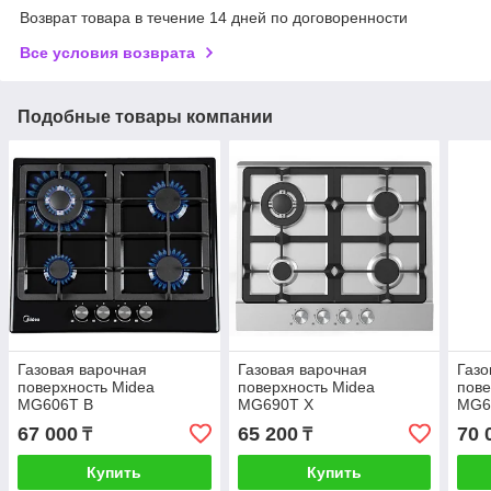
Возврат товара в течение 14 дней по договоренности
Все условия возврата
Подобные товары компании
Газовая варочная
Газовая варочная
Газо
поверхность Midea
поверхность Midea
пове
MG606T B
MG690T X
MG6
67 000
65 200
70 
₸
₸
Купить
Купить