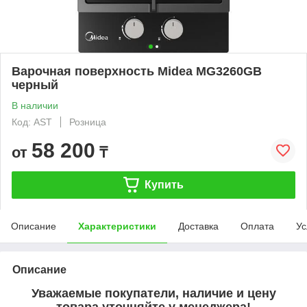
Варочная поверхность Midea MG3260GB
черный
В наличии
Код: AST
Розница
58 200
от
₸
Купить
Описание
Характеристики
Доставка
Оплата
Ус
Описание
Уважаемые покупатели, наличие и цену
товара уточняйте у менеджера!