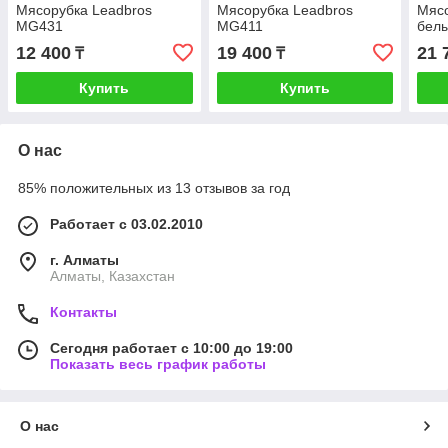
Мясорубка Leadbros
Мясорубка Leadbros
Мясо
MG431
MG411
бел
12 400
19 400
21 
₸
₸
Купить
Купить
О нас
85% положительных из 13 отзывов за год
Работает с 03.02.2010
г. Алматы
Алматы, Казахстан
Контакты
Сегодня работает с 10:00 до 19:00
Показать весь график работы
О нас