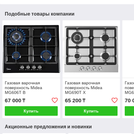
Подобные товары компании
Газовая варочная
Газовая варочная
Газо
поверхность Midea
поверхность Midea
пове
MG606T B
MG690T X
MG6
67 000
65 200
70 
₸
₸
Купить
Купить
Акционные предложения и новинки