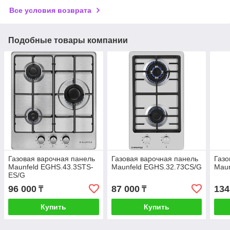
Все условия возврата
Подобные товары компании
Газовая варочная панель
Газовая варочная панель
Газо
Maunfeld EGHS.43.3STS-
Maunfeld EGHS.32.73CS/G
Maun
ES/G
96 000
87 000
134
₸
₸
Купить
Купить