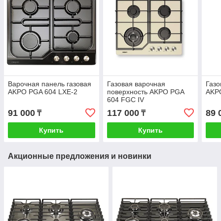
Варочная панель газовая
Газовая варочная
Газо
AKPO PGA 604 LXE-2
поверхность AKPO PGA
AKP
604 FGC IV
91 000
117 000
89 
₸
₸
Купить
Купить
Акционные предложения и новинки