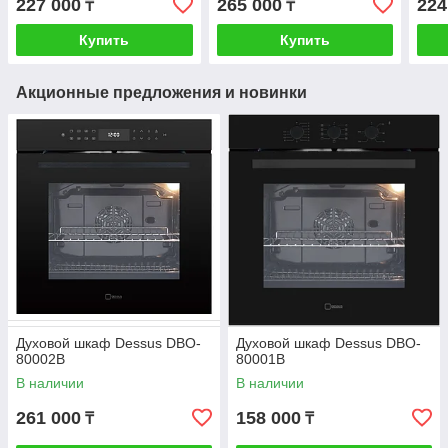
227 000
265 000
224
₸
₸
Купить
Купить
Акционные предложения и новинки
Духовой шкаф Dessus DBO-
Духовой шкаф Dessus DBO-
80002B
80001B
В наличии
В наличии
261 000
158 000
₸
₸