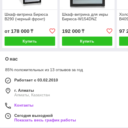
Шкаф-витрина Бирюса
Шкаф-витрина для икры
Холо
B290 (черный фронт)
Бирюса-W154DNZ
B40
178 000
192 000
97 
от
₸
₸
Купить
Купить
О нас
85% положительных из 13 отзывов за год
Работает с 03.02.2010
г. Алматы
Алматы, Казахстан
Контакты
Сегодня выходной
Показать весь график работы