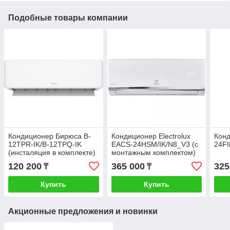
Подобные товары компании
Кондиционер Бирюса B-
Кондиционер Electrolux
Конд
12TPR-IK/B-12TPQ-IK
EACS-24HSM/IK/N8_V3 (с
24FI
(инсталяция в комплекте)
монтажным комплектом)
120 200
365 000
325
₸
₸
Купить
Купить
Акционные предложения и новинки