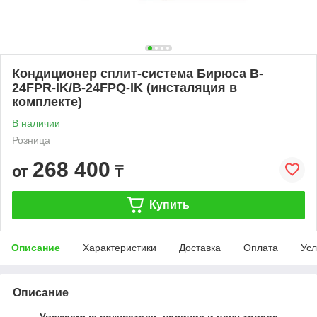
Кондиционер сплит-система Бирюса B-
24FPR-IK/B-24FPQ-IK (инсталяция в
комплекте)
В наличии
Розница
268 400
от
₸
Купить
Описание
Характеристики
Доставка
Оплата
Усл
Описание
Уважаемые покупатели, наличие и цену товара