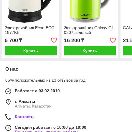
Электрочайник Econ ECO-
Электрочайник Galaxy GL
GAL
1877KE
0307 зеленый
6 700
16 200
21 
₸
₸
Купить
Купить
О нас
85% положительных из 13 отзывов за год
Работает с 03.02.2010
г. Алматы
Алматы, Казахстан
Контакты
Сегодня работает с 10:00 до 19:00