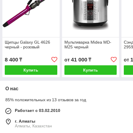
Щипцы Galaxy GL 4626
Мультиварка Midea MD-
Сэнд
черный - розовый
M25 черный
2959
8 400
41 000
₸
от
₸
от
Купить
Купить
О нас
85% положительных из 13 отзывов за год
Работает с 03.02.2010
г. Алматы
Алматы, Казахстан