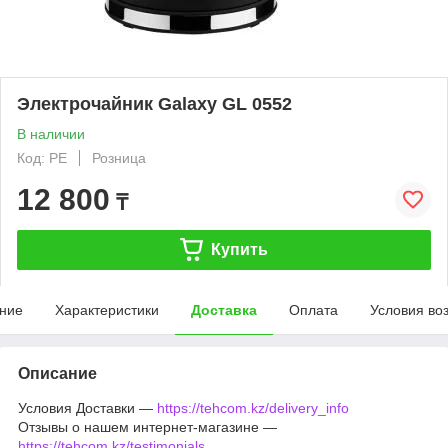
Электрочайник Galaxy GL 0552
В наличии
Код: PE
Розница
12 800
₸
Купить
ние
Характеристики
Доставка
Оплата
Условия во
Описание
Условия Доставки —
https://tehcom.kz/delivery_info
Отзывы о нашем интернет-магазине —
https://tehcom.kz/testimonials