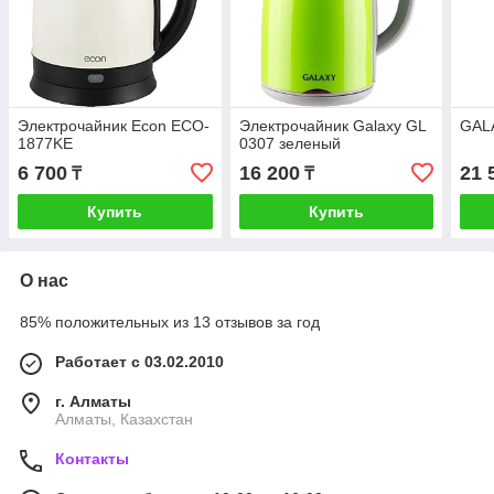
Электрочайник Econ ECO-
Электрочайник Galaxy GL
GAL
1877KE
0307 зеленый
6 700
16 200
21 
₸
₸
Купить
Купить
О нас
85% положительных из 13 отзывов за год
Работает с 03.02.2010
г. Алматы
Алматы, Казахстан
Контакты