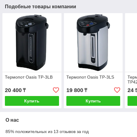
Подобные товары компании
Термопот Oasis TP-3LB
Термопот Oasis TP-3LS
Тер
TP4
20 400
19 800
24 
₸
₸
Купить
Купить
О нас
85% положительных из 13 отзывов за год