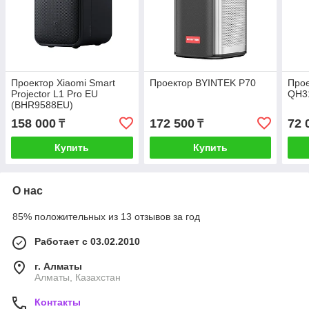
Проектор Xiaomi Smart
Проектор BYINTEK P70
Прое
Projector L1 Pro EU
QH31
(BHR9588EU)
158 000
172 500
72 
₸
₸
Купить
Купить
О нас
85% положительных из 13 отзывов за год
Работает с 03.02.2010
г. Алматы
Алматы, Казахстан
Контакты