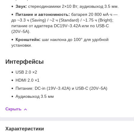
Звук:
стереодинамики 2×10 Вт; аудиовыход 3.5 мм.
Питание и автономность:
батарея 20 800 мА·ч —
до ~3.3 ч (Saving) / ~2 ч (Standard) / ~1.75 ч (Bright);
питание от адаптера DC19V⎓3.42A или по USB-C
(20V⎓5A).
Кронштейн:
шаг наклона до 100° для удобной
установки.
Интерфейсы
USB 2.0 ×2
HDMI 2.0 ×1
Питание: DC-in (19V⎓3.42A) и USB-C (20V⎓5A)
Аудиовыход 3.5 мм
Скрыть
Характеристики