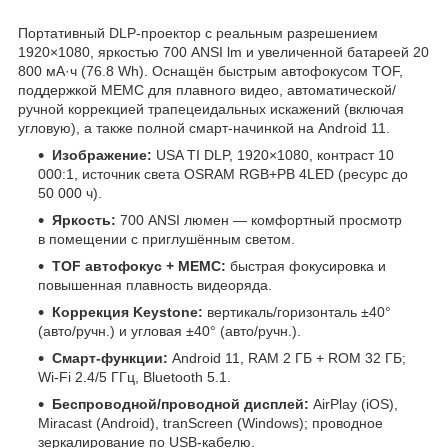
Портативный DLP-проектор с реальным разрешением
1920×1080, яркостью 700 ANSI lm и увеличенной батареей 20
800 мА·ч (76.8 Wh). Оснащён быстрым автофокусом TOF,
поддержкой MEMC для плавного видео, автоматической/
ручной коррекцией трапецеидальных искажений (включая
угловую), а также полной смарт-начинкой на Android 11.
Изображение:
USA TI DLP, 1920×1080, контраст 10
000:1, источник света OSRAM RGB+PB 4LED (ресурс до
50 000 ч).
Яркость:
700 ANSI люмен — комфортный просмотр
в помещении с приглушённым светом.
TOF автофокус + MEMC:
быстрая фокусировка и
повышенная плавность видеоряда.
Коррекция Keystone:
вертикаль/горизонталь ±40°
(авто/ручн.) и угловая ±40° (авто/ручн.).
Смарт-функции:
Android 11, RAM 2 ГБ + ROM 32 ГБ;
Wi-Fi 2.4/5 ГГц, Bluetooth 5.1.
Беспроводной/проводной дисплей:
AirPlay (iOS),
Miracast (Android), tranScreen (Windows); проводное
зеркалирование по USB-кабелю.