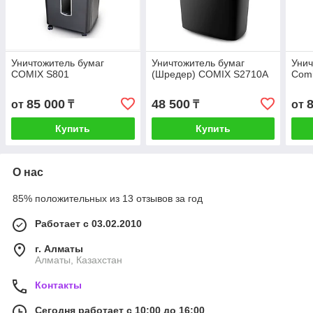
Уничтожитель бумаг
Уничтожитель бумаг
Унич
COMIX S801
(Шредер) COMIX S2710A
Com
85 000
48 500
от
₸
₸
от
Купить
Купить
О нас
85% положительных из 13 отзывов за год
Работает с 03.02.2010
г. Алматы
Алматы, Казахстан
Контакты
Сегодня работает с 10:00 до 16:00