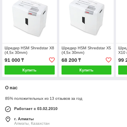
Шредер HSM Shredstar X8
Шредер HSM Shredstar X5
Шре
(4,5x 30mm)
(4,5x 30mm)
X10 
91 000
68 200
99 
₸
₸
Купить
Купить
О нас
85% положительных из 13 отзывов за год
Работает с 03.02.2010
г. Алматы
Алматы, Казахстан