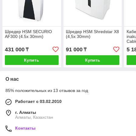
Шредер HSM SECURIO
Шредер HSM Shredstar X8
Кабе
AF300 (4.5x 30mm)
(4,5x 30mm)
inak
Cabl
431 000
91 000
5 1
₸
₸
Купить
Купить
О нас
85% положительных из 13 отзывов за год
Работает с 03.02.2010
г. Алматы
Алматы, Казахстан
Контакты