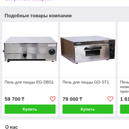
Подобные товары компании
Печь для пиццы EG-DBS1
Печь для пиццы GD-ST1
Печ
низк
приг
фун
59 700
79 000
1 8
₸
₸
IST
Купить
Купить
О нас