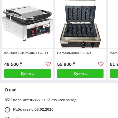
Контактный гриль EG-811
Вафельница EG-6X
Ваф
49 500
55 900
61 
₸
₸
Купить
Купить
О нас
85% положительных из 13 отзывов за год
Работает с 03.02.2010