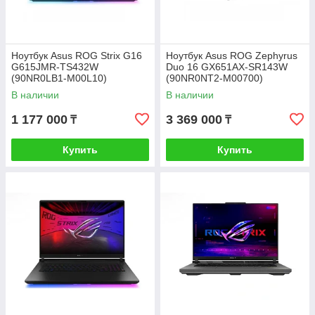
Ноутбук Asus ROG Strix G16
Ноутбук Asus ROG Zephyrus
G615JMR-TS432W
Duo 16 GX651AX-SR143W
(90NR0LB1-M00L10)
(90NR0NT2-M00700)
В наличии
В наличии
1 177 000
3 369 000
₸
₸
Купить
Купить