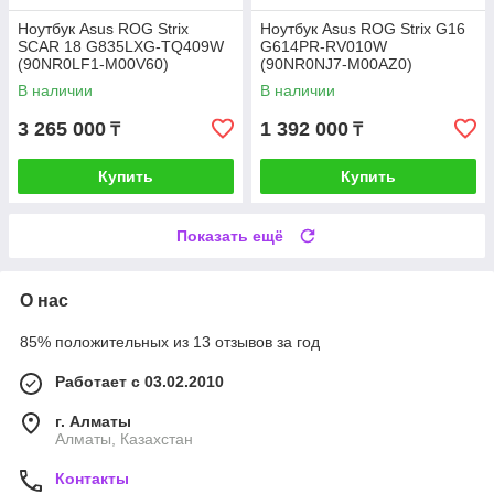
Ноутбук Asus ROG Strix
Ноутбук Asus ROG Strix G16
SCAR 18 G835LXG-TQ409W
G614PR-RV010W
(90NR0LF1-M00V60)
(90NR0NJ7-M00AZ0)
В наличии
В наличии
3 265 000
1 392 000
₸
₸
Купить
Купить
Показать ещё
О нас
85% положительных из 13 отзывов за год
Работает с 03.02.2010
г. Алматы
Алматы, Казахстан
Контакты