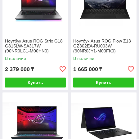
Ноутбук Asus ROG Strix G18
Ноутбук Asus ROG Flow Z13
G815LW-SA317W
GZ302EA-RU003W
(90NR0LC1-M00HN0)
(90NR0JY1-M00FK0)
В наличии
В наличии
2 379 000
1 665 000
₸
₸
Купить
Купить