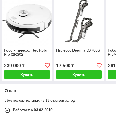
Робот-пылесос Ttec Robi
Пылесос Deerma DX700S
Робо
Pro (2RS02)
ProM
239 000
17 500
261
₸
₸
Купить
Купить
О нас
85% положительных из 13 отзывов за год
Работает с 03.02.2010