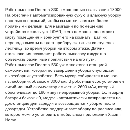
Робот-пылесос Deerma S30 с мощностью всасывания 13000
Па обеспечит автоматизированную сухую и влажную уборку
напольных покрытий, чтобы вы могли заняться более
приятными делами. Для навигации по помещению
устройство использует LiDAR, с его помощью оно строит
карту помещения и зонирует его на комнаты. Датчик
перепада высоты не даст прибору скатиться со ступенек
лестницы во время уборки на втором этаже. Датчик
столкновения позволяет роботу-пылесосу аккуратно
объезжать различные препятствия на его пути.
Робот-пылесос Deerma S30 укомплектован станцией
самоочистки, которая по завершении уборки опустошает
пылесборник устройства. Весь мусор собирается в мешок-
пылесборник объемом 3000 мл. В робот-пылесос установлен
литий-ионный аккумулятор емкостью 2600 мАч, который
обеспечивает до 180 минут непрерывной уборки. Если заряд
батареи близок к 0, модель автоматически возвращается на
док-станцию для зарядки и возвращается к уборке после
дозарядки. Устройство поддерживает уборку по расписанию,
которое можно установить в мобильном приложении Xiaomi
Home.