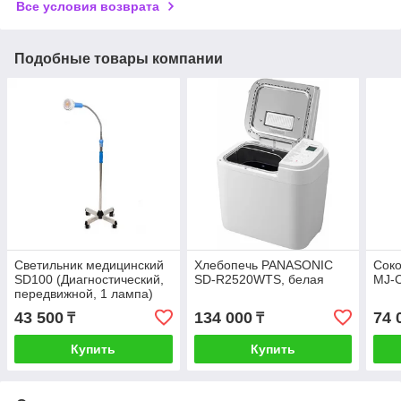
Все условия возврата
Подобные товары компании
Светильник медицинский
Хлебопечь PANASONIC
Соко
SD100 (Диагностический,
SD-R2520WTS, белая
MJ-
передвижной, 1 лампа)
43 500
134 000
74 
₸
₸
Купить
Купить