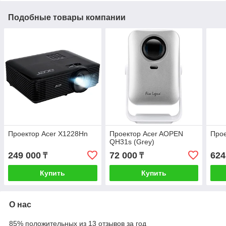
Подобные товары компании
Проектор Acer X1228Hn
Проектор Acer AOPEN
Прое
QH31s (Grey)
249 000
72 000
624
₸
₸
Купить
Купить
О нас
85% положительных из 13 отзывов за год