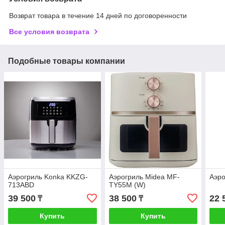
Возврат товара в течение 14 дней по договоренности
Все условия возврата
Подобные товары компании
Аэрогриль Konka KKZG-
Аэрогриль Midea MF-
Аэро
713ABD
TY55M (W)
39 500
38 500
22 
₸
₸
Купить
Купить