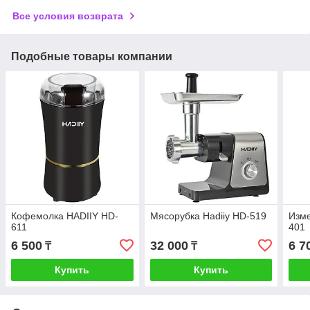
Все условия возврата
Подобные товары компании
Кофемолка HADIIY HD-
Мясорубка Hadiiy HD-519
Изме
611
401
6 500
32 000
6 7
₸
₸
Купить
Купить