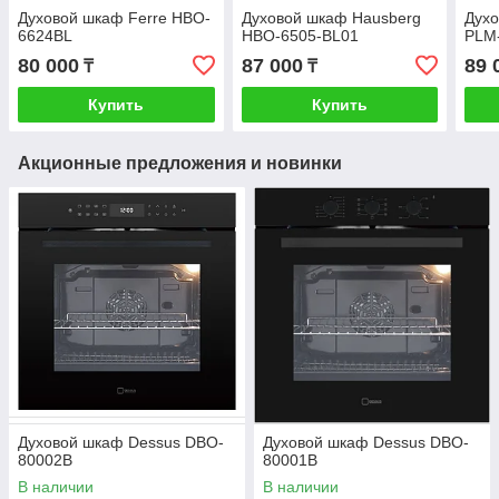
Духовой шкаф Ferre HBO-
Духовой шкаф Hausberg
Духо
6624BL
HBO-6505-BL01
PLM
80 000
87 000
89 
₸
₸
Купить
Купить
Акционные предложения и новинки
Духовой шкаф Dessus DBO-
Духовой шкаф Dessus DBO-
80002B
80001B
В наличии
В наличии