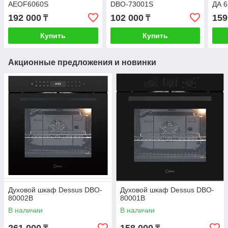
AEOF6060S
DBO-73001S
ДА 6
192 000
102 000
159
₸
₸
Купить
Купить
Акционные предложения и новинки
Духовой шкаф Dessus DBO-
Духовой шкаф Dessus DBO-
80002B
80001B
В наличии
В наличии