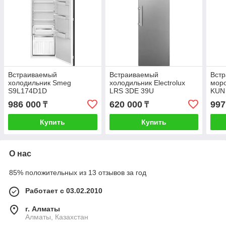
Встраиваемый
Встраиваемый
Вст
холодильник Smeg
холодильник Electrolux
моро
S9L174D1D
LRS 3DE 39U
KUN
986 000
620 000
997
₸
₸
Купить
Купить
О нас
85% положительных из 13 отзывов за год
Работает с 03.02.2010
г. Алматы
Алматы, Казахстан