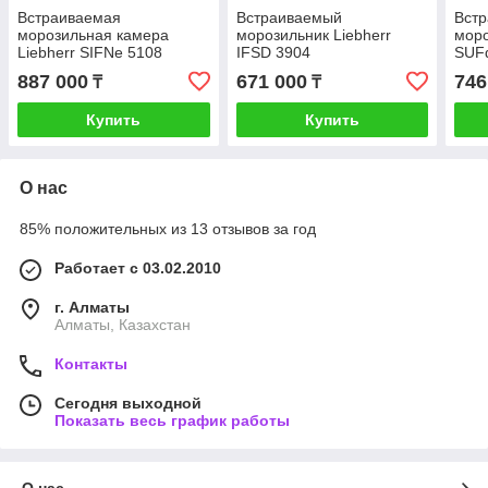
Встраиваемая
Встраиваемый
Вст
морозильная камера
морозильник Liebherr
моро
Liebherr SIFNe 5108
IFSD 3904
SUF
887 000
671 000
746
₸
₸
Купить
Купить
О нас
85% положительных из 13 отзывов за год
Работает с 03.02.2010
г. Алматы
Алматы, Казахстан
Контакты
Сегодня выходной
Показать весь график работы