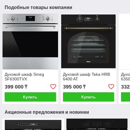
Подобные товары компании
Духовой шкаф Smeg
Духовой шкаф Teka HRB
Духо
SF6300TVX
6400 AT
635
399 000
395 000
332
₸
₸
Купить
Купить
Акционные предложения и новинки