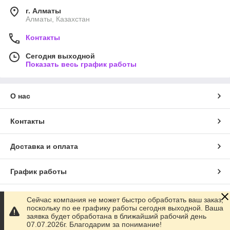
г. Алматы
Алматы, Казахстан
Контакты
Сегодня выходной
Показать весь график работы
О нас
Контакты
Доставка и оплата
График работы
Полная версия сайта
Сейчас компания не может быстро обработать ваш заказ,
поскольку по ее графику работы сегодня выходной. Ваша
заявка будет обработана в ближайший рабочий день
Сайт создан на маркетплейсе
Satu.kz
07.07.2026г. Благодарим за понимание!