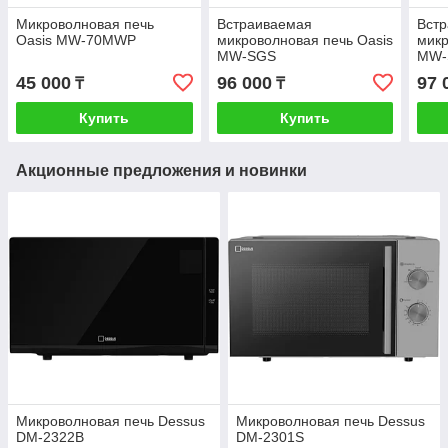
Микроволновая печь
Встраиваемая
Вст
Oasis MW-70MWP
микроволновая печь Oasis
микр
MW-SGS
MW
45 000
96 000
97 
₸
₸
Купить
Купить
Акционные предложения и новинки
Микроволновая печь Dessus
Микроволновая печь Dessus
DM-2322B
DM-2301S