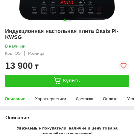
Индукционная настольная плита Oasis PI-
KWSG
В наличии
Код: OS
Розница
13 900
₸
Купить
Описание
Характеристики
Доставка
Оплата
Усл
Описание
Уважаемые покупатели, наличие и цену товара
уточняйте у менеджера!