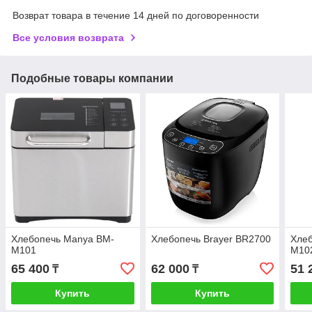
Возврат товара в течение 14 дней по договоренности
Все условия возврата
Подобные товары компании
Хлебопечь Manya BM-
Хлебопечь Brayer BR2700
Хле
M101
M10
65 400
62 000
51 
₸
₸
Купить
Купить