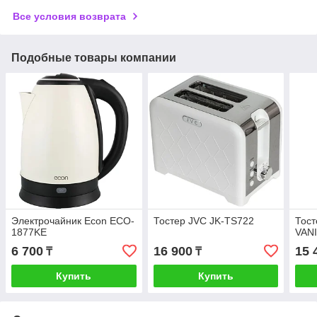
Все условия возврата
Подобные товары компании
Электрочайник Econ ECO-
Тостер JVC JK-TS722
Тос
1877KE
VAN
6 700
16 900
15 
₸
₸
Купить
Купить