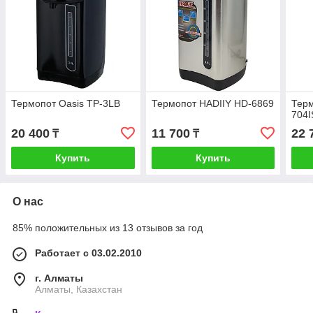
Термопот Oasis TP-3LB
Термопот HADIIY HD-6869
Терм
704I
20 400
11 700
22 
₸
₸
Купить
Купить
О нас
85% положительных из 13 отзывов за год
Работает с 03.02.2010
г. Алматы
Алматы, Казахстан